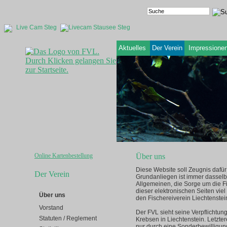
Live Cam Steg
Aktuelles
Der Verein
Impressione
Online Kartenbestellung
Über uns
Diese Website soll Zeugnis dafür 
Der Verein
Grundanliegen ist immer dasselbe
Allgemeinen, die Sorge um die Fi
dieser elektronischen Seiten viel
Über uns
den Fischereiverein Liechtenste
Vorstand
Der FVL sieht seine Verpflichtu
Statuten / Reglement
Krebsen in Liechtenstein. Letzt
nur durch eine Sonderbewilligung