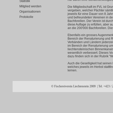
Statistik
Mitglied werden
Die Mitgliedschaft im FVL ist Gru
vergeben, welcher Pächter sämtli
Organisationen
jeweils für eine Dauer von 8 Jahr
Protokolle
und befreundeten Vereinen in de
Bachforellen. Der Verein ist dur
diese Auflage zu erfüllen, aber a
an die 200'000 Bachforellen. Di
Ebenfalls ein grosses Augenmerk
Bereich der Renaturierung und 
Verbänden und Ländern jederzeit
im Bereich der Renaturierung ums
liechtensteinischen Binnenkana
wesentlich verbessert. Dieses Vor
dazu finden sich in der Rubrik "
Auch die Geselligkeit hat seinen
welches jeweils im Herbst stattf
lernen.
© Fischereiverein Liechtenstein 2009 | Tel. +423 /