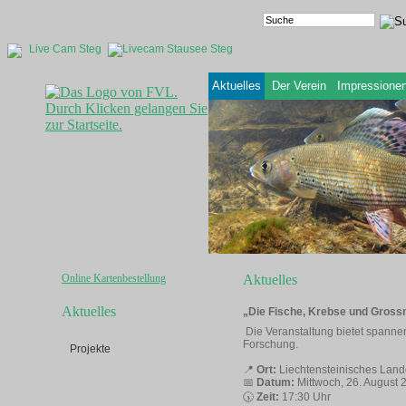
Live Cam Steg
Aktuelles
Der Verein
Impressione
Online Kartenbestellung
Aktuelles
Aktuelles
„Die Fische, Krebse und Gross
Die Veranstaltung bietet spanne
Forschung.
Projekte
📍
Ort:
Liechtensteinisches La
📅
Datum:
Mittwoch, 26. August 
🕠
Zeit:
17:30 Uhr