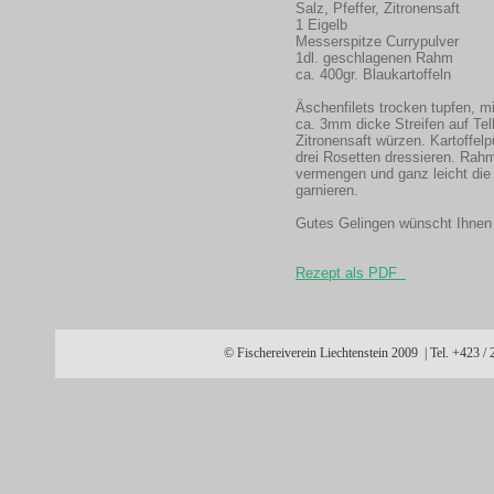
Salz, Pfeffer, Zitronensaft
1 Eigelb
Messerspitze Currypulver
1dl. geschlagenen Rahm
ca. 400gr. Blaukartoffeln
Äschenfilets trocken tupfen, m
ca. 3mm dicke Streifen auf Telle
Zitronensaft würzen. Kartoffel
drei Rosetten dressieren. Rahm 
vermengen und ganz leicht die 
garnieren.
Gutes Gelingen wünscht Ihnen
Rezept als PDF
© Fischereiverein Liechtenstein 2009 | Tel. +423 /