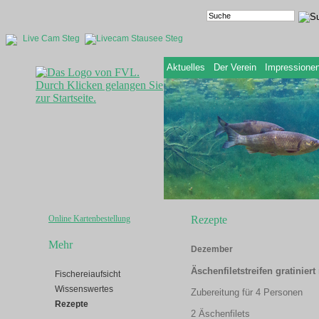
Live Cam Steg
Aktuelles
Der Verein
Impressione
Online Kartenbestellung
Rezepte
Mehr
Dezember
Äschenfiletstreifen gratini
Fischereiaufsicht
Wissenswertes
Zubereitung für 4 Personen
Rezepte
2 Äschenfilets