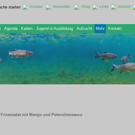
Kontakt
Newsletter
Shop
Links
Intranet
n
Agenda
Karten
Jugend & Ausbildung
Aufzucht
Mehr
Kontakt
f Friseesalat mit Mango und Petersiliensauce