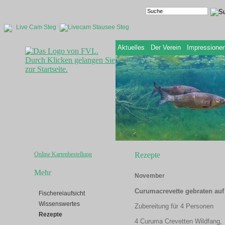
Live Cam Steg
Aktuelles
Der Verein
Impressione
Online Kartenbestellung
Rezepte
Mehr
November
Curumacrevette gebraten au
Fischereiaufsicht
Wissenswertes
Zubereitung für 4 Personen
Rezepte
4 Curuma Crevetten Wildfang,