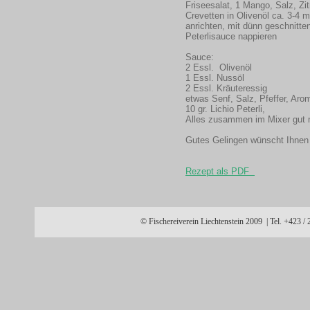
Friseesalat, 1 Mango, Salz, Zi
Crevetten in Olivenöl ca. 3-4 m
anrichten, mit dünn geschnitt
Peterlisauce nappieren
Sauce:
2 Essl. Olivenöl
1 Essl. Nussöl
2 Essl. Kräuteressig
etwas Senf, Salz, Pfeffer, Aro
10 gr. Lichio Peterli,
Alles zusammen im Mixer gut 
Gutes Gelingen wünscht Ihnen
Rezept als PDF
© Fischereiverein Liechtenstein 2009 | Tel. +423 /