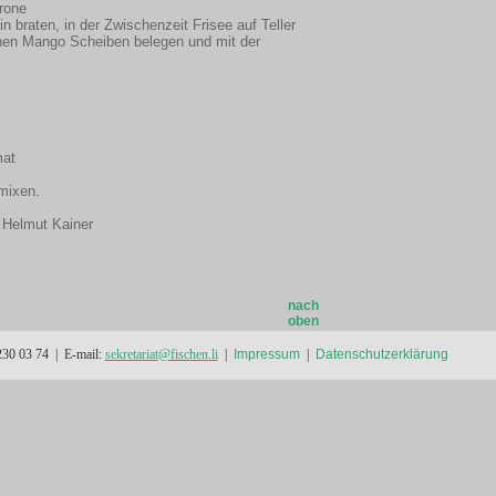
trone
in braten, in der Zwischenzeit Frisee auf Teller
enen Mango Scheiben belegen und mit der
mat
mixen.
 Helmut Kainer
nach
oben
 230 03 74 | E-mail:
sekretariat
@
fischen.li
|
Impressum
|
Datenschutzerklärung