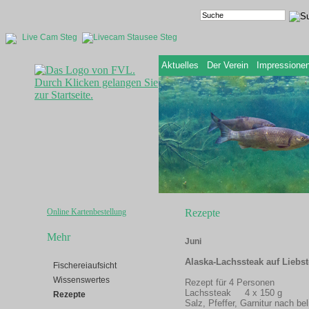
Live Cam Steg
Aktuelles
Der Verein
Impressione
Online Kartenbestellung
Rezepte
Mehr
Juni
Alaska-Lachssteak auf Lieb
Fischereiaufsicht
Wissenswertes
Rezept für 4 Personen
Lachssteak 4 x 150 g
Rezepte
Salz, Pfeffer, Garnitur nach 