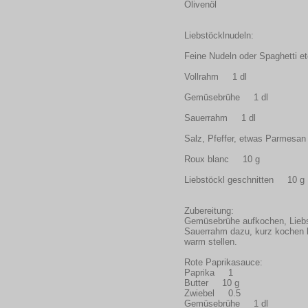
Olivenöl
Liebstöcklnudeln:
Feine Nudeln oder Spaghetti 
Vollrahm 1 dl
Gemüsebrühe 1 dl
Sauerrahm 1 dl
Salz, Pfeffer, etwas Parmes
Roux blanc 10 g
Liebstöckl geschnitten 10 g
Zubereitung:
Gemüsebrühe aufkochen, Liebst
Sauerrahm dazu, kurz kochen 
warm stellen.
Rote Paprikasauce:
Paprika 1
Butter 10 g
Zwiebel 0.5
Gemüsebrühe 1 dl