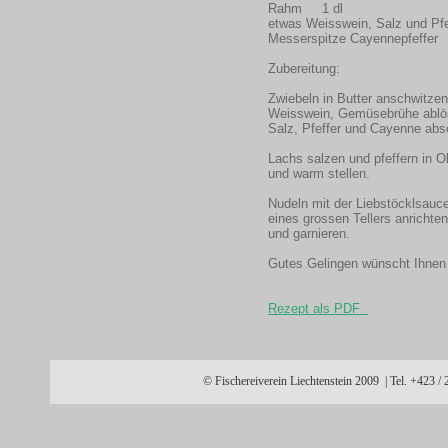
Rahm 1 dl
etwas Weisswein, Salz und 
Messerspitze Cayennepfeff
Zubereitung:
Zwiebeln in Butter anschwitzen
Weisswein, Gemüsebrühe ablös
Salz, Pfeffer und Cayenne ab
Lachs salzen und pfeffern in Ol
und warm stellen.
Nudeln mit der Liebstöcklsauc
eines grossen Tellers anricht
und garnieren.
Gutes Gelingen wünscht Ihnen
Rezept als PDF
© Fischereiverein Liechtenstein 2009 | Tel. +423 /