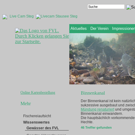
Live Cam Steg
Aktuelles
Der Verein
Impressione
Online Kartenbestellung
Binnenkanal
Der Binnenkanal ist kein natürli
Mehr
sukzessive ausgebaut und zwisch
Mündung renaturiert
und umgesta
Binnenkanal einwandern.
Fischereiaufsicht
Die hauptsächlich vorkommenden 
Hechte.
Wissenswertes
46 Treffer gefunden
Gewässer des FVL