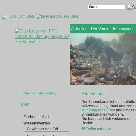
Live Cam Steg
Aktuelles
Der Verein
Impressione
Online Kartenbestellung
Binnenkanal
Der Binnenkanal ist kein natürli
Mehr
sukzessive ausgebaut und zwisch
Mündung renaturiert
und umgesta
Binnenkanal einwandern.
Fischereiaufsicht
Die hauptsächlich vorkommenden 
Hechte.
Wissenswertes
46 Treffer gefunden
Gewässer des FVL