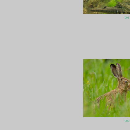
003
006