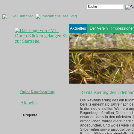
Live Cam Steg
Aktuelles
Der Verein
Impressione
Online Kartenbestellung
Revitalisierung des Erlenb
Die Revitalisierung des ein Kil
Aktuelles
bereits eineinhalb Jahre nach de
In den neu erstellten Weihern un
Regenbogenforellen, Döbel und Do
Projekte
erwarten, dass in den nächsten 
ermöglichen, wurde die frühere 
angebunden. Und wo es viele Fis
Silberreiher sowie Eisvögel bei
Bachs – fühlen sich ebenfalls s