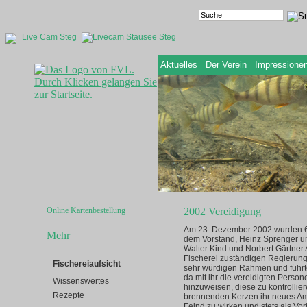
Live Cam Steg
Aktuelles
Der Verein
Impressione
Online Kartenbestellung
2002 Vereidigung
Am 23. Dezember 2002 wurden 6 V
Mehr
dem Vorstand, Heinz Sprenger und
Walter Kind und Norbert Gärtner 
Fischerei zuständigen Regierungs
Fischereiaufsicht
sehr würdigen Rahmen und führte
da mit ihr die vereidigten Perso
Wissenswertes
hinzuweisen, diese zu kontrolli
Rezepte
brennenden Kerzen ihr neues Am
Feind zu wirken und stets als Vor