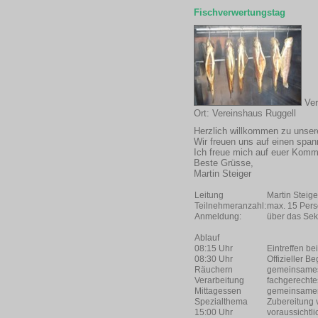
Fischverwertungstag
Ver
Ort: Vereinshaus Ruggell
Herzlich willkommen zu unse
Wir freuen uns auf einen sp
Ich freue mich auf euer Kom
Beste Grüsse,
Martin Steiger
Leitung
Martin Steige
Teilnehmeranzahl:
max. 15 Per
Anmeldung:
über das Sek
Ablauf
08:15 Uhr
Eintreffen b
08:30 Uhr
Offizieller 
Räuchern
gemeinsames 
Verarbeitung
fachgerechte
Mittagessen
gemeinsamer 
Spezialthema
Zubereitung 
15:00 Uhr
voraussichtl