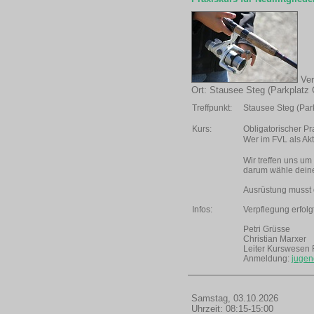
Ver
Ort: Stausee Steg (Parkplatz
Treffpunkt:
Stausee Steg (Par
Kurs:
Obligatorischer Pr
Wer im FVL als Ak
Wir treffen uns um
darum wähle deine
Ausrüstung musst 
Infos:
Verpflegung erfol
Petri Grüsse
Christian Marxer
Leiter Kurswesen
Anmeldung:
jugen
Samstag, 03.10.2026
Uhrzeit: 08:15-15:00