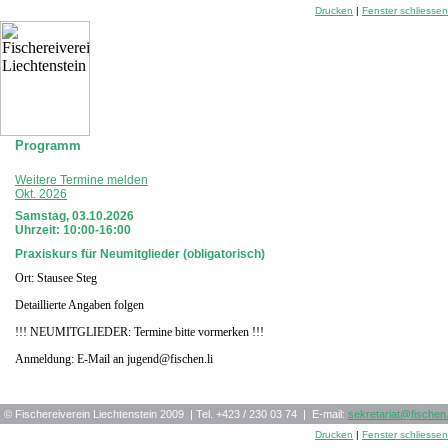
Drucken
|
Fenster schliessen
Programm
Weitere Termine melden
Okt. 2026
Samstag, 03.10.2026
Uhrzeit: 10:00-16:00
Praxiskurs für Neumitglieder (obligatorisch)
Ort: Stausee Steg
Detaillierte Angaben folgen
!!! NEUMITGLIEDER: Termine bitte vormerken !!!
Anmeldung: E-Mail an jugend@fischen.li
© Fischereiverein Liechtenstein 2009 | Tel. +423 / 230 03 74 | E-mail:
sekretariat
@
fischen.
Drucken
|
Fenster schliessen