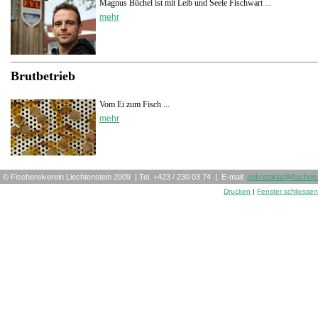
Magnus Büchel ist mit Leib und Seele Fischwart ...
mehr
Brutbetrieb
Vom Ei zum Fisch ...
mehr
© Fischereiverein Liechtenstein 2009 | Tel. +423 / 230 03 74 | E-mail:
sekretariat
@
fischen.
Drucken
|
Fenster schliessen