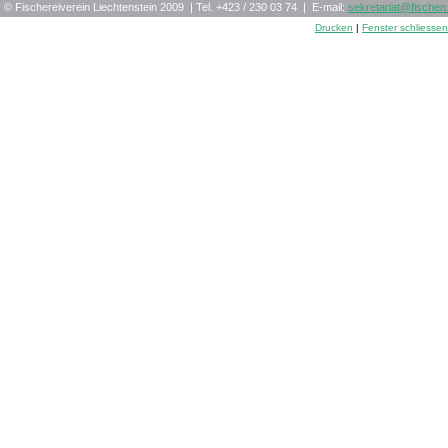
© Fischereiverein Liechtenstein 2009 | Tel. +423 / 230 03 74 | E-mail:
sekretariat
@
fischen.
Drucken
|
Fenster schliessen