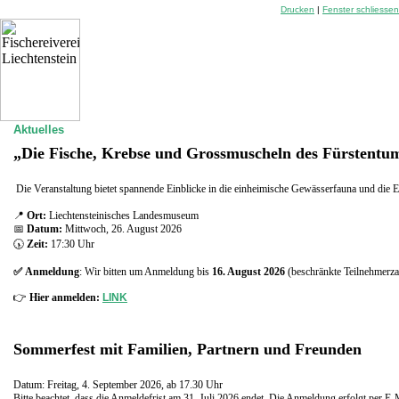
Drucken
|
Fenster schliessen
Aktuelles
„Die Fische, Krebse und Grossmuscheln des Fürstentum
Die Veranstaltung bietet spannende Einblicke in die einheimische Gewässerfauna und die E
📍
Ort:
Liechtensteinisches Landesmuseum
📅
Datum:
Mittwoch, 26. August 2026
🕠
Zeit:
17:30 Uhr
✅
Anmeldung
: Wir bitten um Anmeldung bis
16. August 2026
(beschränkte Teilnehmerza
👉
Hier anmelden:
LINK
Sommerfest mit Familien, Partnern und Freunden
Datum: Freitag, 4. September 2026, ab 17.30 Uhr
Bitte beachtet, dass die Anmeldefrist am 31. Juli 2026 endet. Die Anmeldung erfolgt per E-