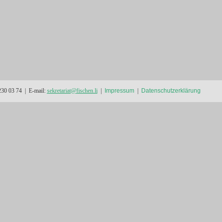
 230 03 74 | E-mail:
sekretariat
@
fischen.li
|
Impressum
|
Datenschutzerklärung